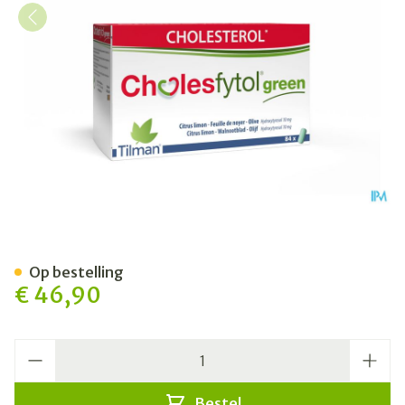
Cholesfytol Green Tabl 84
Op bestelling
€ 46,90
Aantal
Bestel