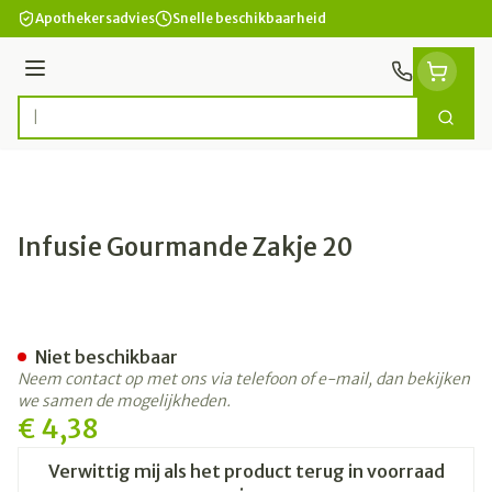
Ga naar de inhoud
Apothekersadvies
Snelle beschikbaarheid
Menu
Zoek
Product, merk, categorie...
Infusie Gourmande Zakje 20
Infusie Gourmande Zakje 2
Niet beschikbaar
Neem contact op met ons via telefoon of e-mail, dan bekijken
we samen de mogelijkheden.
€ 4,38
Verwittig mij als het product terug in voorraad