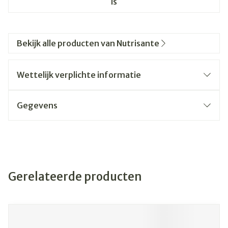
is
Bekijk alle producten van Nutrisante
Wettelijk verplichte informatie
Gegevens
Gerelateerde producten
Navigeren door de elementen van de carrousel is mogelijk
Druk om carrousel over te slaan
Druk op om naar carrouselnavigatie te gaan