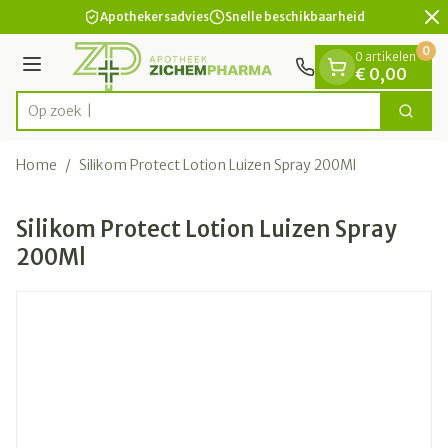
Dia 2 van 2
Ga naar de inhoud
Apothekersadvies
Snelle beschikbaarheid
0
0 artikelen
Menu
€ 0,00
Op zoek naar
Zoek
Product, merk, categorie...
Home
/
Silikom Protect Lotion Luizen Spray 200Ml
Silikom Protect Lotion Luizen Spray
200Ml