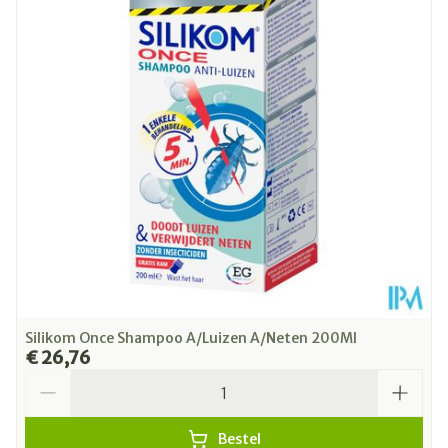
Diepte
60 mm
Kamertemperatuur (15°C -
Behoud
25°C)
Silikom Once Shampoo A/Luizen A/Neten 200Ml
€ 26,76
Aantal
Bestel