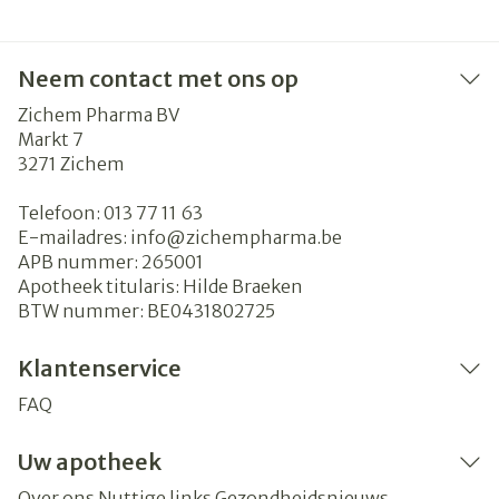
Neem contact met ons op
Zichem Pharma BV
Markt 7
3271
Zichem
Telefoon:
013 77 11 63
E-mailadres:
info@
zichempharma.be
APB nummer:
265001
Apotheek titularis:
Hilde Braeken
BTW nummer:
BE0431802725
Klantenservice
FAQ
Uw apotheek
Over ons
Nuttige links
Gezondheidsnieuws