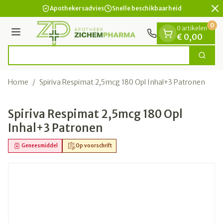
Dia 2 van 2
Ga naar de inhoud
Apothekersadvies
Snelle beschikbaarheid
0
0 artikelen
Menu
€ 0,00
Zoek
Product, merk, categorie...
Home
/
Spiriva Respimat 2,5mcg 180 Opl Inhal+3 Patronen
Spiriva Respimat 2,5mcg 180 Opl
Inhal+3 Patronen
Geneesmiddel
Op voorschrift