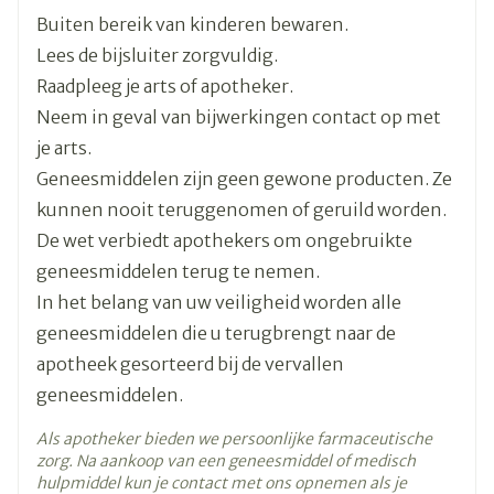
v=Sxak1yQ3Akk&feature=youtu.be.
Buiten bereik van kinderen bewaren.
Lengte
155 mm
Dagelijks gebruik: op
Lees de bijsluiter zorgvuldig.
https://www.youtube.com/watch?
Raadpleeg je arts of apotheker.
Diepte
75 mm
v=YqFhsV8Ddgo&feature=youtu.be
Neem in geval van bijwerkingen contact op met
Tekst: in uw afleveringsprogramma, op
je arts.
Hoeveelheid
http://www.delphicare.be (Farmaceutische Zorg)
3
Geneesmiddelen zijn geen gewone producten. Ze
Verpakking
of in de bijsluiter.
kunnen nooit teruggenomen of geruild worden.
De wet verbiedt apothekers om ongebruikte
Actieve
tiotropium bromide
Ingrediënten
geneesmiddelen terug te nemen.
In het belang van uw veiligheid worden alle
Kamertemperatuur (15°C -
geneesmiddelen die u terugbrengt naar de
Behoud
25°C)
apotheek gesorteerd bij de vervallen
geneesmiddelen.
Als apotheker bieden we persoonlijke farmaceutische
zorg. Na aankoop van een geneesmiddel of medisch
hulpmiddel kun je contact met ons opnemen als je