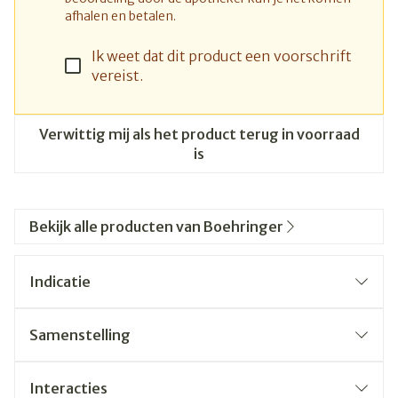
afhalen en betalen.
Ik weet dat dit product een voorschrift
vereist.
Verwittig mij als het product terug in voorraad
is
Bekijk alle producten van Boehringer
Indicatie
Onderhoudsbehandeling van chronische
Samenstelling
obstructieve luchtwegaandoeningen (COPD), ter
De werkzame stof in dit middel is tiotropium. De
verlichting van symptomen bij patiënten.
afgegeven dosis is 2,5 microgram tiotropium per
Interacties
inhalatie (2 inhalaties vormen één