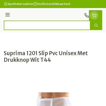
Ga naar de inhoud
Apothekersadvies
Snelle beschikbaarheid
Menu
Zoek
Product, merk, categorie...
Suprima 1201 Slip Pvc Unisex Met
Drukknop Wit T44