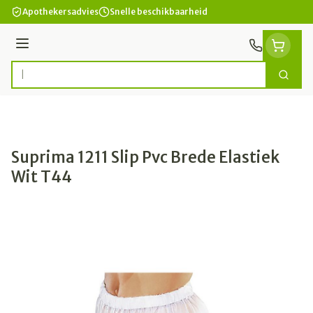
Ga naar de inhoud
Apothekersadvies
Snelle beschikbaarheid
Menu
Zoek
Product, merk, categorie...
Suprima 1211 Slip Pvc Brede Elastiek
Wit T44