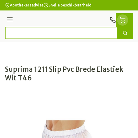
Ga naar de inhoud
Apothekersadvies
Snelle beschikbaarheid
Menu
Zoek
Product, merk, categorie...
Suprima 1211 Slip Pvc Brede Elastiek
Wit T46