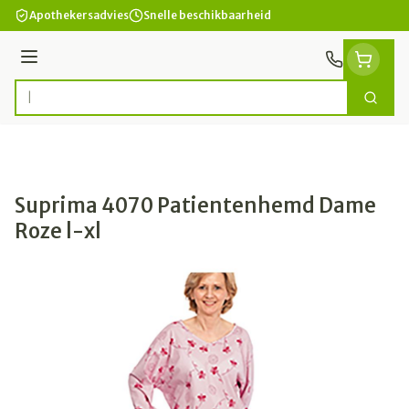
Ga naar de inhoud
Apothekersadvies
Snelle beschikbaarheid
Menu
Zoek
Product, merk, categorie...
Suprima 4070 Patientenhemd Dame
Roze l-xl