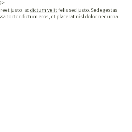
g>
oreet justo, ac
dictum velit
felis sed justo. Sed egestas
ssa tortor dictum eros, et placerat nisl dolor nec urna.