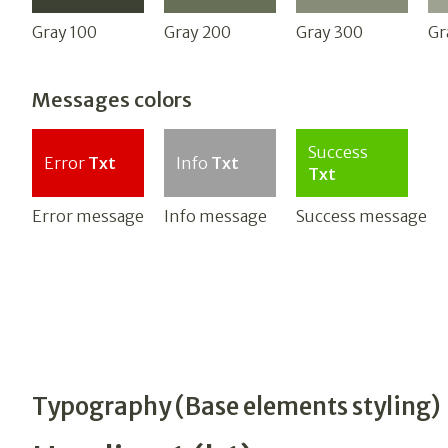
Gray 100
Gray 200
Gray 300
Gr
Messages colors
Success
Error
Txt
Info
Txt
Txt
Error message
Info message
Success message
Typography (Base elements styling)