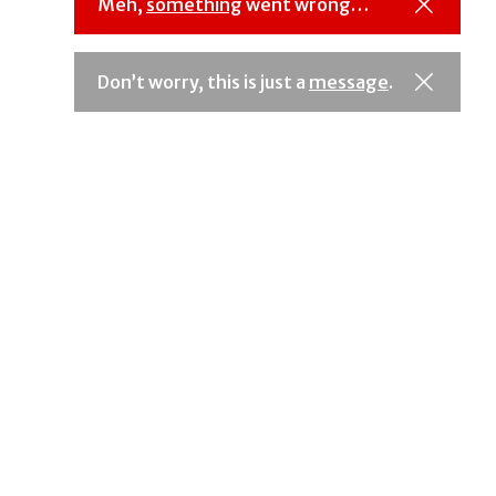
Meh,
something
went wrong…
Don’t worry, this is just a
message
.