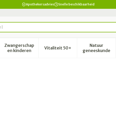
Apothekersadvies
Snelle beschikbaarheid
Zwangerschap
Natuur
Vitaliteit 50+
id, verzorging en hygiëne categorie
enu voor Dieet, voeding en vitamines categorie
Toon submenu voor Zwangerschap en kinderen 
Toon submenu voor Vitalitei
Toon sub
en kinderen
geneeskunde