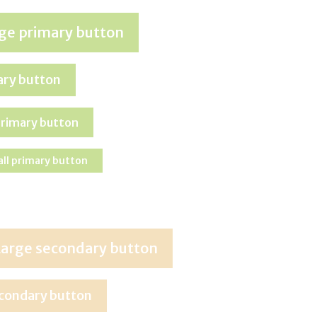
ge primary button
ary button
primary button
ll primary button
Large secondary button
econdary button