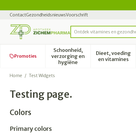
Ga naar de inhoud
Dia 2 van 2
Contact
Gezondheidsnieuws
Voorschrift
Product, merk, categorie...
Schoonheid,
Dieet, voeding
verzorging en
Promoties
Toon submenu voor Schoonhe
Toon subm
en vitamines
hygiëne
Home
/
Test Widgets
Testing page.
Colors
Primary colors