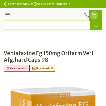
Ga naar de inhoud
Apothekersadvies
Snelle beschikbaarheid
Menu
Zoek
Product, merk, categorie...
Venlafaxine Eg 150mg Orifarm Verl
Afg.hard Caps 98
Geneesmiddel
Op voorschrift