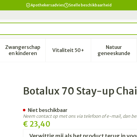
Apothekersadvies
Snelle beschikbaarheid
Zwangerschap
Natuur
Vitaliteit 50+
id, verzorging en hygiëne categorie
enu voor Dieet, voeding en vitamines categorie
Toon submenu voor Zwangerschap en kinderen 
Toon submenu voor Vitalitei
Toon sub
en kinderen
geneeskunde
huidkl N5
Botalux 70 Stay-up Chai
Niet beschikbaar
Neem contact op met ons via telefoon of e-mail, dan b
€ 23,40
Verwittig mij als het product terug in voo