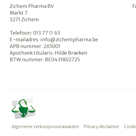
Zichem Pharma BV
F
Markt 7
3271
Zichem
Telefoon:
013 77 11 63
E-mailadres:
info@
zichempharma.be
APB nummer:
265001
Apotheek titularis:
Hilde Braeken
BTW nummer:
BE0431802725
Algemene verkoopsvoorwaarden
Privacy disclaimer
Cooki