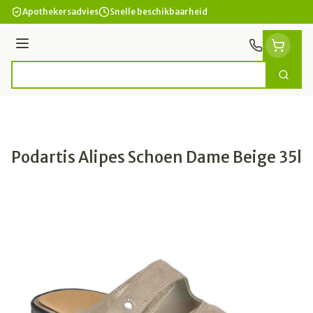
Ga naar de inhoud
Apothekersadvies
Snelle beschikbaarheid
Menu
Zoek
Product, merk, categorie...
Podartis Alipes Schoen Dame Beige 35l