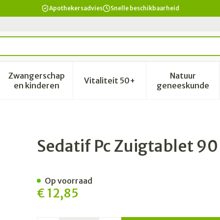
Apothekersadvies
Snelle beschikbaarheid
Zwangerschap
Natuur
Vitaliteit 50+
id, verzorging en hygiëne categorie
enu voor Dieet, voeding en vitamines categorie
Toon submenu voor Zwangerschap en kinderen 
Toon submenu voor Vitalitei
Toon sub
en kinderen
geneeskunde
iron
Sedatif Pc Zuigtablet 90
Op voorraad
€ 12,85