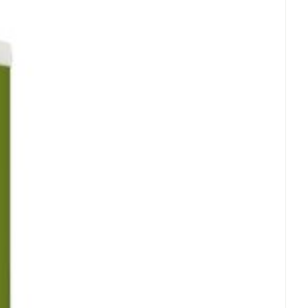
93,6 g
 gluten, Sans lactose, Végétarien
5°C - 25°C)