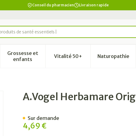
Conseil du pharmacien
Livraison rapide
produits de santé essentiels
Grossesse et
Vitalité 50+
Naturopathie
a catégorie Beauté, soins et hygiène
le sous-menu pour la catégorie Régime, alimentation & vi
Afficher le sous-menu pour la catégorie Grosse
Afficher le sous-menu pour la
Afficher 
enfants
l 250g
A.Vogel Herbamare Orig
Sur demande
4,69 €