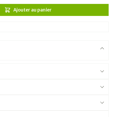
Ajouter au panier
% naturel et au goût pur. Créé à base de sel marin
e culture 100% biologiques. Son bouquet unique
déal du sel de cuisine.