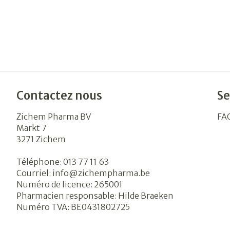
Contactez nous
Se
Zichem Pharma BV
FA
Markt 7
3271
Zichem
Téléphone:
013 77 11 63
Courriel:
info@
zichempharma.be
Numéro de licence:
265001
Pharmacien responsable:
Hilde Braeken
Numéro TVA:
BE0431802725