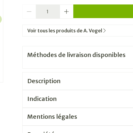
Quantité
Voir tous les produits de A. Vogel
Méthodes de livraison disponibles
Description
Indication
Herbamare® Original est un sel aromatique 100
L'origine de Herbamare®
infusé de 12 légumes et herbes aromatiques d
Mentions légales
ravive la saveur de tous les plats. Le substitut i