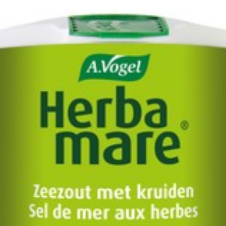
Sel
Profondeur
63 mm
Quantité Du
250
Paquet
Restrictions
Sans conservateurs, Sans
Alimentaires
Préservation
Température ambiante (1