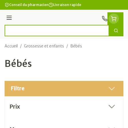
Aller au contenu
Conseil du pharmacien
Livraison rapide
Menu
Cherc
Rechercher
Accueil
/
Grossesse et enfants
/
Bébés
Bébés
Filtre
Passer à la liste des produits
Prix
filter