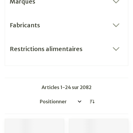
Marques
filter
Fabricants
filter
Restrictions alimentaires
filter
Articles
1
-
24
sur
2082
Trier par: