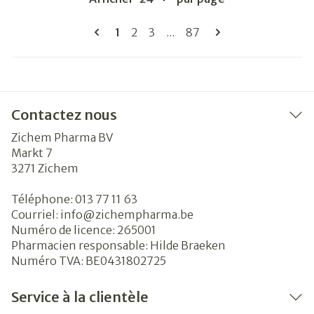
Pages
Vous lisez actuellement la page
Page
Page
Page
1
2
3
...
87
Contactez nous
Zichem Pharma BV
Markt 7
3271
Zichem
Téléphone:
013 77 11 63
Courriel:
info@
zichempharma.be
Numéro de licence:
265001
Pharmacien responsable:
Hilde Braeken
Numéro TVA:
BE0431802725
Service à la clientèle