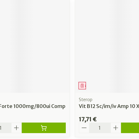
ment
Médicament
Sterop
 Forte 1000mg/800ui Comp
Vit B12 Sc/im/iv Amp 10 
17,71 €
é
Quantité