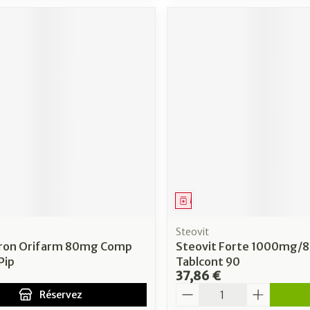
ment
 prescription
Médicament
Steovit
ron Orifarm 80mg Comp
Steovit Forte 1000mg/8
Pip
Tablcont 90
37,86 €
Quantité
Réservez