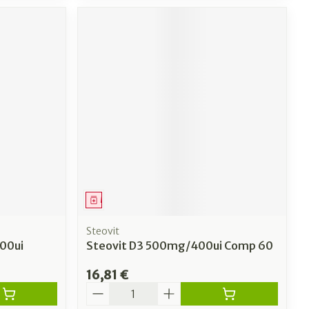
Médicament
Steovit
00ui
Steovit D3 500mg/400ui Comp 60
16,81 €
Quantité