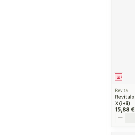
Médica
Revita
Revitalo
X (i+ii)
15,88 €
Quantit