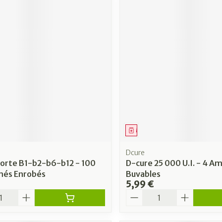
ment
Médicament
Dcure
Forte B1-b2-b6-b12 - 100
D-cure 25 000 U.I. - 4 A
és Enrobés
Buvables
5,99 €
é
Quantité