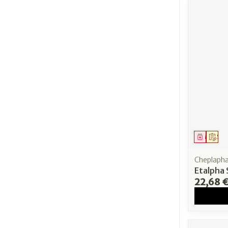
Médica
Sur
Cheplaph
Etalpha 
22,68 