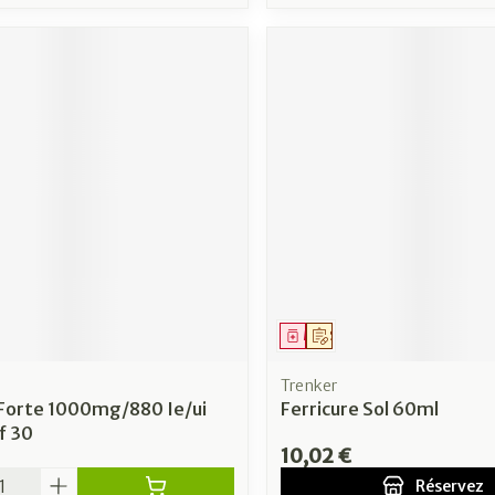
ment
Médicament
Sur prescription
Trenker
 Forte 1000mg/880 Ie/ui
Ferricure Sol 60ml
f 30
10,02 €
é
Réservez