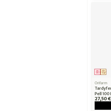
Médica
Sur
Orifarm
Tardyfe
Pell 100 
27,50 €