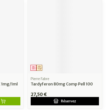
Médicament
Sur prescription
Pierre Fabre
X 1mg/1ml
Tardyferon 80mg Comp Pell 100
27,50 €
Réservez