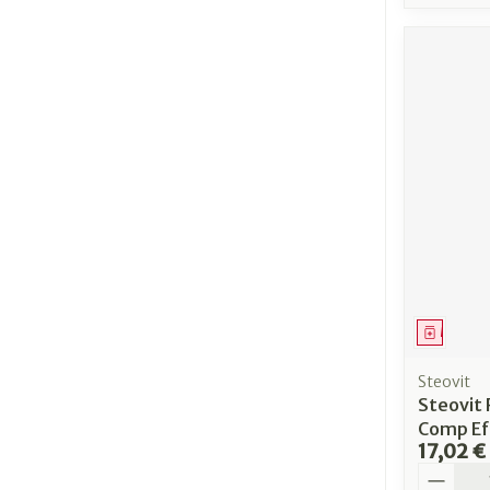
Médica
Steovit
Steovit
Comp Ef
17,02 €
Quantit