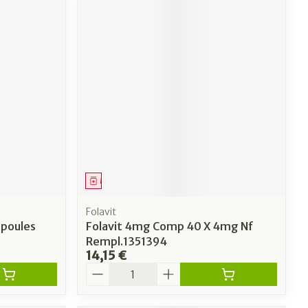
Médicament
Folavit
mpoules
Folavit 4mg Comp 40 X 4mg Nf
Rempl.1351394
14,15 €
Quantité