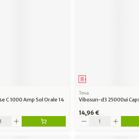
ment
Médicament
Teva
se C 1000 Amp Sol Orale 14
Vibosun-d3 25000ui Caps
14,96 €
é
Quantité