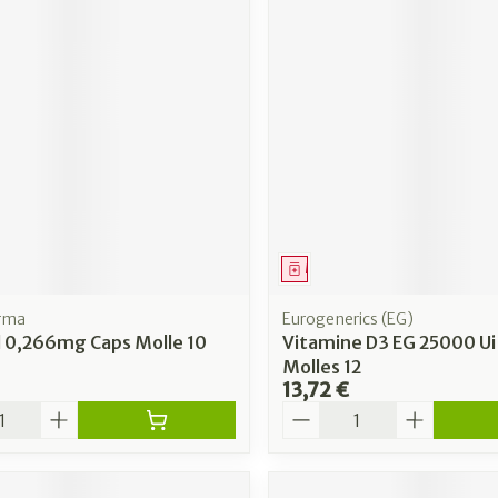
ment
Médicament
arma
Eurogenerics (EG)
l 0,266mg Caps Molle 10
Vitamine D3 EG 25000 Ui
Molles 12
13,72 €
é
Quantité