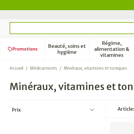
Aller au contenu
Rechercher
Régime,
Beauté, soins et
alimentation &
Promotions
Afficher le sous-menu pour l
Afficher 
hygiène
vitamines
Accueil
/
Médicaments
/
Minéraux, vitamines et toniques
Minéraux, vitamines et to
Passer à la liste des produits
Articl
Prix
filter