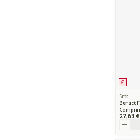
Médica
Smb
Befact 
Comprim
27,63 €
Quantit