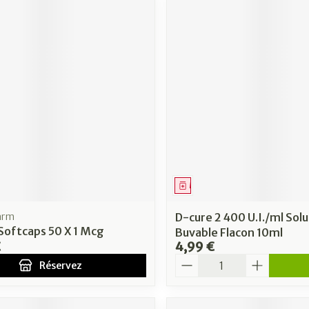
ment
 prescription
Médicament
arm
D-cure 2 400 U.I./ml Solu
Softcaps 50 X 1 Mcg
Buvable Flacon 10ml
€
4,99 €
Quantité
Réservez