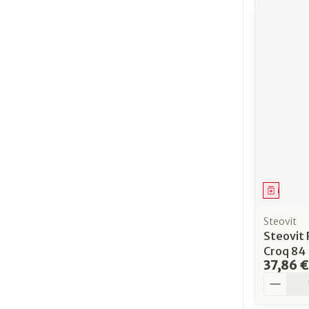
Médica
Steovit
Steovit
Croq 84
37,86 €
Quantit