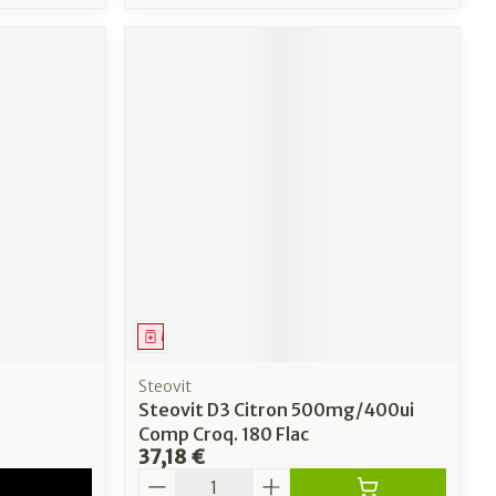
Médicament
Steovit
Steovit D3 Citron 500mg/400ui
Comp Croq. 180 Flac
37,18 €
Quantité