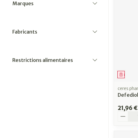
Marques
filter
Fabricants
filter
Restrictions alimentaires
filter
Médica
ceres ph
Defedio
21,96 €
Quantit