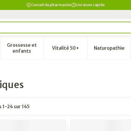
Conseil du pharmacien
Livraison rapide
Grossesse et
Vitalité 50+
Naturopathie
a catégorie Beauté, soins et hygiène
le sous-menu pour la catégorie Régime, alimentation & vi
Afficher le sous-menu pour la catégorie Grosse
Afficher le sous-menu pour la
Afficher 
enfants
niques
es
1
-
24
sur
145