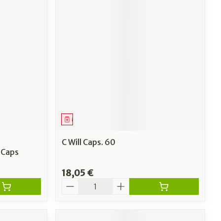
Médicament
C Will Caps. 60
 Caps
18,05 €
Quantité