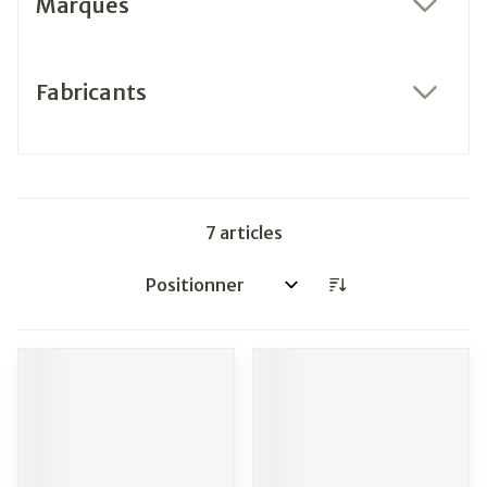
Marques
filter
Fabricants
filter
7
articles
Trier par: