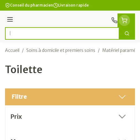
Aller au contenu
Conseil du pharmacien
Livraison rapide
Menu
Cherc
Rechercher
Accueil
/
Soins à domicile et premiers soins
/
Matériel paramédi
Toilette
Filtre
Passer à la liste des produits
Prix
filter