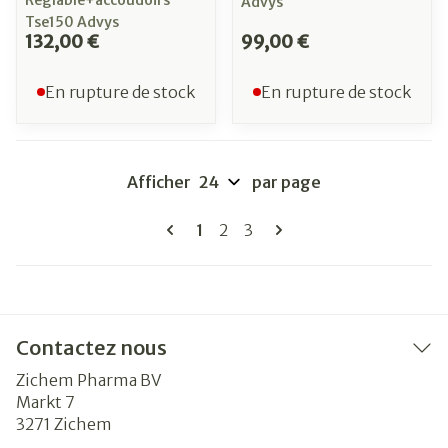
Reglable+accoudoirs
Advys
Tse150 Advys
132,00 €
99,00 €
En rupture de stock
En rupture de stock
Afficher
par page
Pages
Vous lisez actuellement la page
Page
Page
1
2
3
Contactez nous
Zichem Pharma BV
Markt 7
3271
Zichem