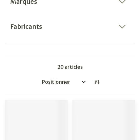
Marques
filter
Fabricants
filter
20
articles
Trier par: