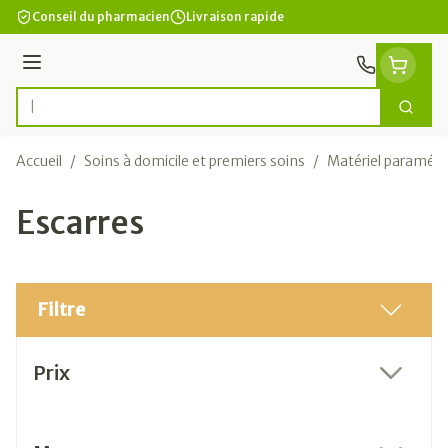
Aller au contenu
Conseil du pharmacien
Livraison rapide
Menu
Cherc
Rechercher
Accueil
/
Soins à domicile et premiers soins
/
Matériel paramédi
Escarres
Filtre
Passer à la liste des produits
Prix
filter