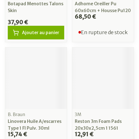
Botapad Menottes Talons
Adhome Oreiller Pu
Skin
60x60cm + Housse Pu120
68,50 €
37,90 €
En rupture de stock
Ajouter au panier
B. Braun
3M
Linovera Huile A/escarres
Reston 3m Foam Pads
Type 1 Fl Pulv. 30ml
20x30x2,5cm 1 1561
15,74 €
12,91 €