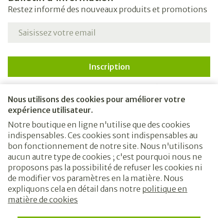
Restez informé des nouveaux produits et promotions
Adresse mail
Inscription
En cliquant sur s'abonner, vous vous abonnez à notre
newsletter et acceptez notre
politique de confidentialité
.
Nous utilisons des cookies pour améliorer votre
expérience utilisateur.
Notre boutique en ligne n'utilise que des cookies
indispensables. Ces cookies sont indispensables au
bon fonctionnement de notre site. Nous n'utilisons
aucun autre type de cookies ; c'est pourquoi nous ne
proposons pas la possibilité de refuser les cookies ni
de modifier vos paramètres en la matière. Nous
expliquons cela en détail dans notre
politique en
Liens légaux
matière de cookies