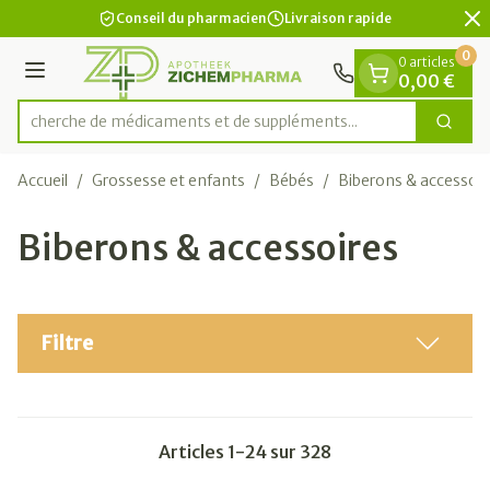
Diapositive 2 de 2
Aller au contenu
Conseil du pharmacien
Livraison rapide
0
0 articles
Menu
0,00 €
Recherche de médicaments et de s
Cherc
Rechercher
Accueil
/
Grossesse et enfants
/
Bébés
/
Biberons & accessoir
Biberons & accessoires
Filtre
Articles
1
-
24
sur
328