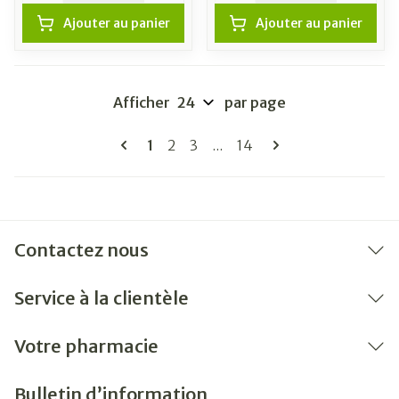
Ajouter au panier
Ajouter au panier
Afficher
par page
Pages
Vous lisez actuellement la page
Page
Page
Page
1
2
3
...
14
Contactez nous
Service à la clientèle
Votre pharmacie
Bulletin d’information