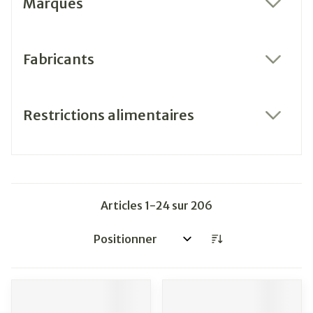
Marques
filter
Fabricants
filter
Restrictions alimentaires
filter
Articles
1
-
24
sur
206
Trier par: