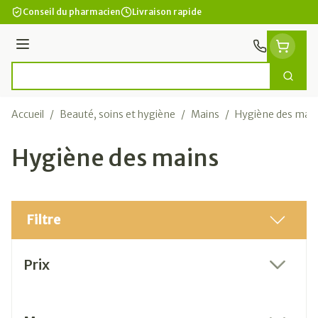
Aller au contenu
Conseil du pharmacien
Livraison rapide
Menu
Cherc
Rechercher
Accueil
/
Beauté, soins et hygiène
/
Mains
/
Hygiène des mai
Hygiène des mains
Filtre
Passer à la liste des produits
Prix
filter