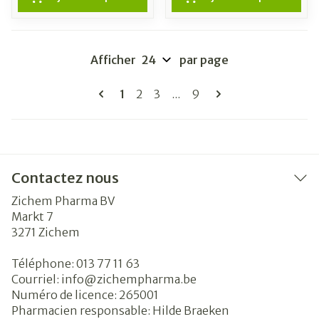
Afficher
par page
Pages
Vous lisez actuellement la page
Page
Page
Page
1
2
3
...
9
Contactez nous
Zichem Pharma BV
Markt 7
3271
Zichem
Téléphone:
013 77 11 63
Courriel:
info@
zichempharma.be
Numéro de licence:
265001
Pharmacien responsable:
Hilde Braeken