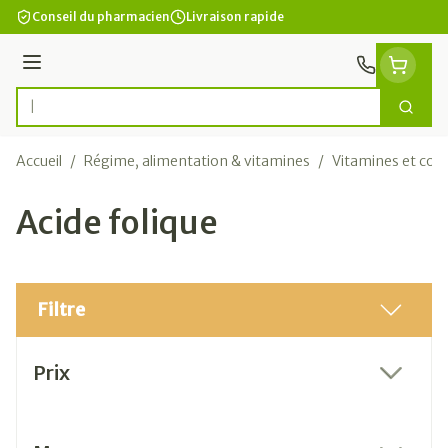
Aller au contenu
Conseil du pharmacien
Livraison rapide
Menu
Cherc
Rechercher
Accueil
/
Régime, alimentation & vitamines
/
Vitamines et com
Acide folique
Filtre
Passer à la liste des produits
Prix
filter