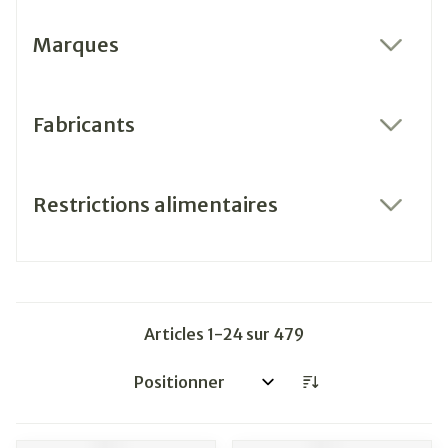
Marques
filter
Fabricants
filter
Restrictions alimentaires
filter
Articles
1
-
24
sur
479
Trier par: