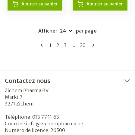
Ajouter au panier
Ajouter au panier
Afficher
par page
Pages
Vous lisez actuellement la page
Page
Page
Page
1
2
3
...
20
Contactez nous
Zichem Pharma BV
Markt 7
3271
Zichem
Téléphone:
013 77 11 63
Courriel:
info@
zichempharma.be
Numéro de licence:
265001