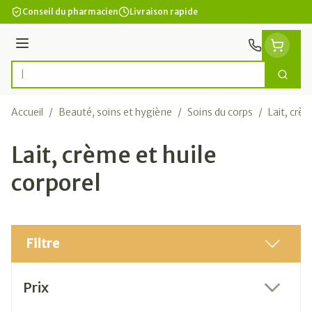
Aller au contenu
Conseil du pharmacien
Livraison rapide
Menu
Cherc
Rechercher
Accueil
/
Beauté, soins et hygiène
/
Soins du corps
/
Lait, crèm
Lait, crème et huile
corporel
Filtre
Passer à la liste des produits
Prix
filter