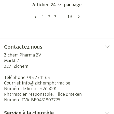
Afficher
par page
Pages
Vous lisez actuellement la page
Page
Page
Page
1
2
3
...
16
Contactez nous
Zichem Pharma BV
Markt 7
3271
Zichem
Téléphone:
013 77 11 63
Courriel:
info@
zichempharma.be
Numéro de licence:
265001
Pharmacien responsable:
Hilde Braeken
Numéro TVA:
BE0431802725
Service à la clientèle