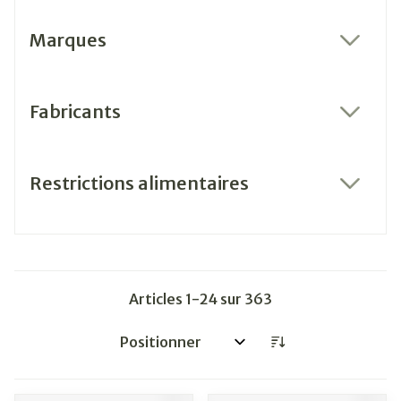
Marques
filter
Fabricants
filter
Restrictions alimentaires
filter
Articles
1
-
24
sur
363
Trier par: