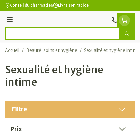
Aller au contenu
Conseil du pharmacien
Livraison rapide
Menu
Cherc
Rechercher
Accueil
/
Beauté, soins et hygiène
/
Sexualité et hygiène intime
Sexualité et hygiène
intime
Filtre
Passer à la liste des produits
Prix
filter