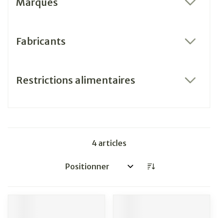
Marques
filter
Fabricants
filter
Restrictions alimentaires
filter
4
articles
Trier par: