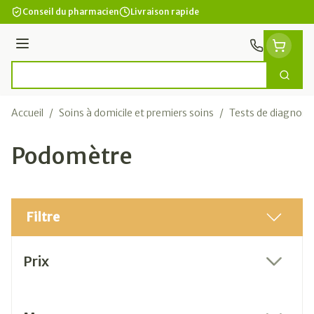
Aller au contenu
Conseil du pharmacien
Livraison rapide
Menu
Cherc
Rechercher
Accueil
/
Soins à domicile et premiers soins
/
Tests de diagnosti
Podomètre
Filtre
Passer à la liste des produits
Prix
filter