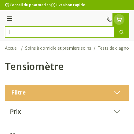
Aller au contenu
Conseil du pharmacien
Livraison rapide
Menu
Cherc
Rechercher
Accueil
/
Soins à domicile et premiers soins
/
Tests de diagnosti
Tensiomètre
Filtre
Passer à la liste des produits
Prix
filter