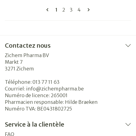
Pages
Vous lisez actuellement la page
Page
Page
Page
1
2
3
4
Contactez nous
Zichem Pharma BV
Markt 7
3271
Zichem
Téléphone:
013 77 11 63
Courriel:
info@
zichempharma.be
Numéro de licence:
265001
Pharmacien responsable:
Hilde Braeken
Numéro TVA:
BE0431802725
Service à la clientèle
FAQ