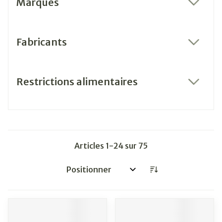
Marques
filter
Fabricants
filter
Restrictions alimentaires
filter
Articles
1
-
24
sur
75
Trier par: