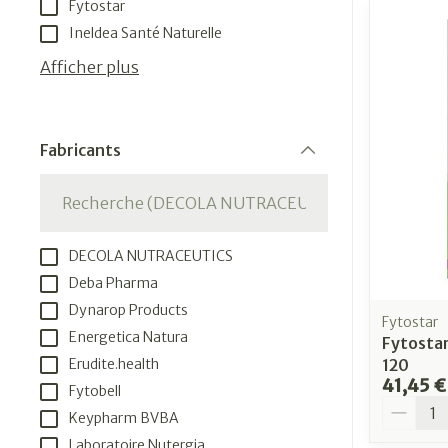
Fytostar
Ineldea Santé Naturelle
Afficher plus
Fabricants
filter
DECOLA NUTRACEUTICS
Deba Pharma
Dynarop Products
Fytostar
Energetica Natura
Fytosta
120
Erudite.health
41,45 €
Fytobell
Quantit
Keypharm BVBA
Laboratoire Nutergia