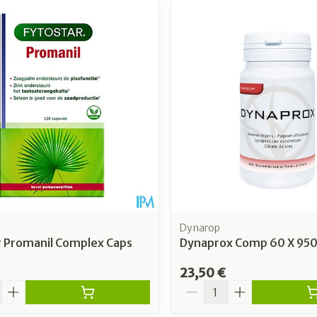
Dynarop
r Promanil Complex Caps
Dynaprox Comp 60 X 95
23,50 €
é
Quantité