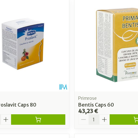
Primrose
roslavit Caps 80
Bentis Caps 60
43,23 €
é
Quantité