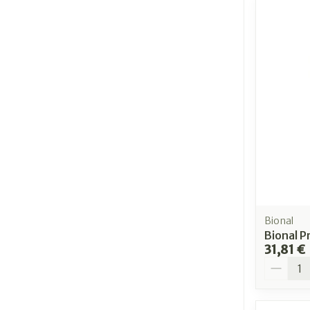
Bional
Bional P
31,81 €
Quantit