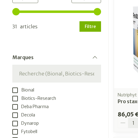
Utilisez les touches fléchées gauche et droite pour aj
31 articles
Filtre
Marques
filter
Bional
Nutriphyt
Biotics-Research
Pro stax
Deba Pharma
86,05 
Decola
Quantit
Dynarop
Fytobell