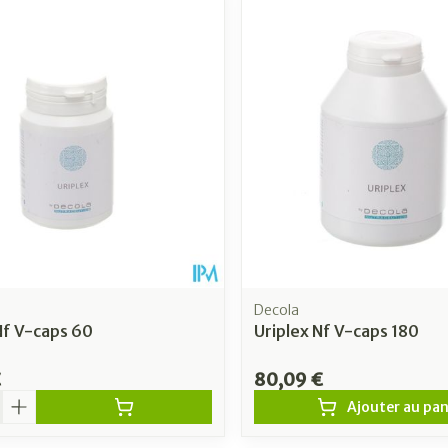
Decola
Nf V-caps 60
Uriplex Nf V-caps 180
€
80,09 €
é
Ajouter au pan