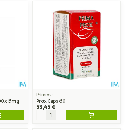
Primrose
100x15mg
Prox Caps 60
53,45 €
Quantité