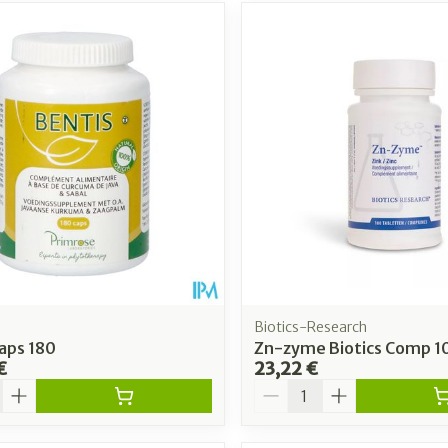
Biotics-Research
aps 180
Zn-zyme Biotics Comp 
€
23,22 €
é
Quantité