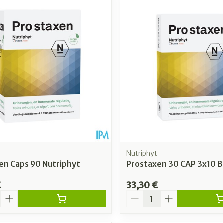
uster les valeurs minimales et maximales du prix.
Nutriphyt
en Caps 90 Nutriphyt
Prostaxen 30 CAP 3x10 
€
33,30 €
é
Quantité