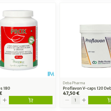
Deba Pharma
s 180
Proflavon V-caps 120 De
€
47,50 €
é
Quantité