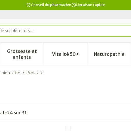
Conseil du pharmacien
Livraison rapide
e suppléments...
Grossesse et
Vitalité 50+
Naturopathie
a catégorie Beauté, soins et hygiène
le sous-menu pour la catégorie Régime, alimentation & vi
Afficher le sous-menu pour la catégorie Grosse
Afficher le sous-menu pour la
Afficher 
enfants
t bien-être
/
Prostate
es
1
-
24
sur
31