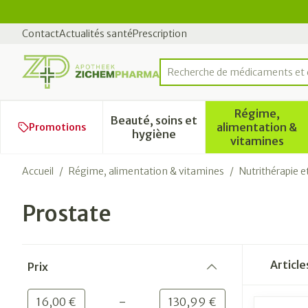
Aller au contenu
Diapositive 2 de 2
Contact
Actualités santé
Prescription
Recherche de médicaments et d
Rechercher
Régime,
Beauté, soins et
alimentation &
Promotions
Afficher le sous-menu pour l
Afficher 
hygiène
vitamines
Accueil
/
Régime, alimentation & vitamines
/
Nutrithérapie e
Prostate
Passer à la liste des produits
Articl
Prix
filter
-
Valeur minimale
Valeur maximale
16,00 €
130,99 €