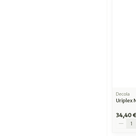
Decola
Uriplex 
34,40 
Quantit