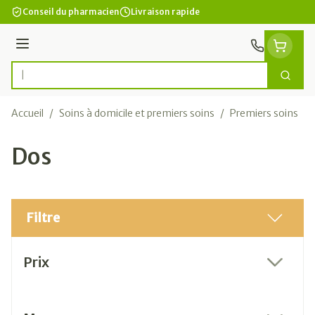
Aller au contenu
Conseil du pharmacien
Livraison rapide
Menu
Cherc
Rechercher
Accueil
/
Soins à domicile et premiers soins
/
Premiers soins
/
Dos
Filtre
Passer à la liste des produits
Prix
filter