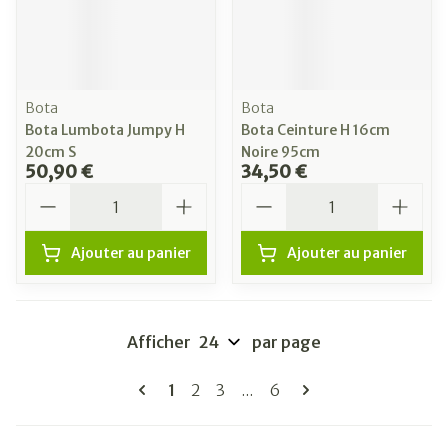
Bota
Bota
Bota Lumbota Jumpy H
Bota Ceinture H 16cm
20cm S
Noire 95cm
50,90 €
34,50 €
Quantité
Quantité
Ajouter au panier
Ajouter au panier
Afficher
par page
Pages
Vous lisez actuellement la page
Page
Page
Page
1
2
3
...
6