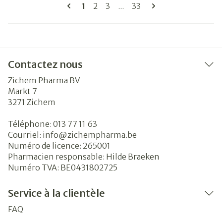
Pages
Vous lisez actuellement la page
Page
Page
Page
1
2
3
...
33
Contactez nous
Zichem Pharma BV
Markt 7
3271
Zichem
Téléphone:
013 77 11 63
Courriel:
info@
zichempharma.be
Numéro de licence:
265001
Pharmacien responsable:
Hilde Braeken
Numéro TVA:
BE0431802725
Service à la clientèle
FAQ