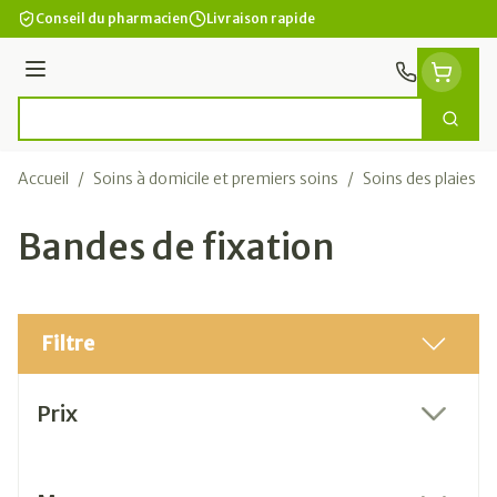
Aller au contenu
Conseil du pharmacien
Livraison rapide
Menu
Cherc
Rechercher
Accueil
/
Soins à domicile et premiers soins
/
Soins des plaies
/
Bandes de fixation
Filtre
Passer à la liste des produits
Prix
filter