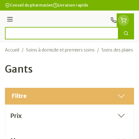
Aller au contenu
Conseil du pharmacien
Livraison rapide
Menu
Cherc
Rechercher
Accueil
/
Soins à domicile et premiers soins
/
Soins des plaies
/
Gants
Filtre
Passer à la liste des produits
Prix
filter