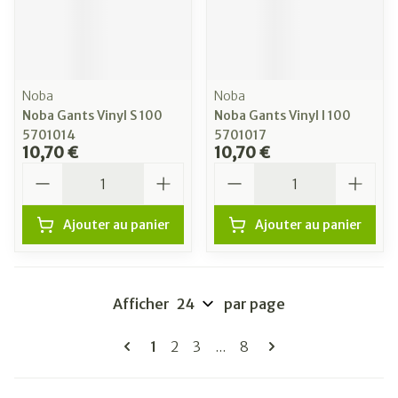
Noba
Noba
Noba Gants Vinyl S 100
Noba Gants Vinyl l 100
5701014
5701017
10,70 €
10,70 €
Quantité
Quantité
Ajouter au panier
Ajouter au panier
Afficher
par page
Pages
Vous lisez actuellement la page
Page
Page
Page
1
2
3
...
8