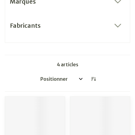
Marques
filter
Fabricants
filter
4
articles
Trier par: