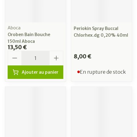
Aboca
Periokin Spray Buccal
Oroben Bain Bouche
Chlorhex.dg 0,20% 40ml
150ml Aboca
13,50 €
Quantité
8,00 €
En rupture de stock
Ajouter au panier