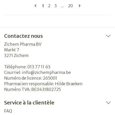
Pages
Vous lisez actuellement la page
Page
Page
Page
1
2
3
...
20
Contactez nous
Zichem Pharma BV
Markt 7
3271
Zichem
Téléphone:
013 77 11 63
Courriel:
info@
zichempharma.be
Numéro de licence:
265001
Pharmacien responsable:
Hilde Braeken
Numéro TVA:
BE0431802725
Service à la clientèle
FAQ