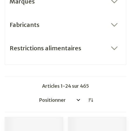
Marques
filter
Fabricants
filter
Restrictions alimentaires
filter
Articles
1
-
24
sur
465
Trier par: