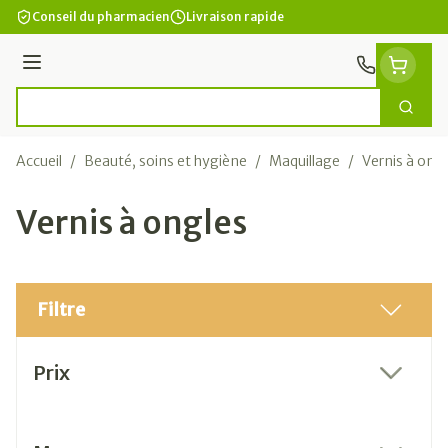
Aller au contenu
Conseil du pharmacien
Livraison rapide
Menu
Cherc
Rechercher
Accueil
/
Beauté, soins et hygiène
/
Maquillage
/
Vernis à ong
Vernis à ongles
Filtre
Passer à la liste des produits
Prix
filter