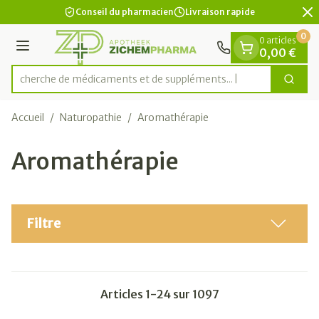
Diapositive 2 de 2
Aller au contenu
Conseil du pharmacien
Livraison rapide
0
0 articles
Menu
0,00 €
Recherche de médicaments et
Cherc
Rechercher
Accueil
/
Naturopathie
/
Aromathérapie
Aromathérapie
Filtre
Articles
1
-
24
sur
1097