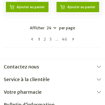
Ajouter au panier
Ajouter au panier
Afficher
par page
Pages
Vous lisez actuellement la page
Page
Page
Page
1
2
3
...
46
Contactez nous
Service à la clientèle
Votre pharmacie
Bulletin d’information