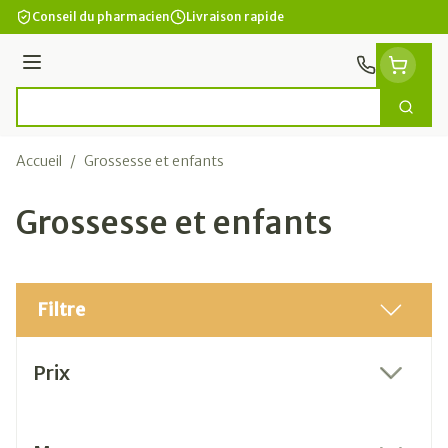
Aller au contenu
Conseil du pharmacien
Livraison rapide
Menu
Cherc
Rechercher
Accueil
/
Grossesse et enfants
Grossesse et enfants
Filtre
Passer à la liste des produits
Prix
filter