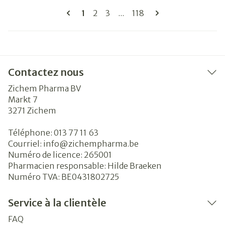
Pages
Vous lisez actuellement la page
Page
Page
Page
1
2
3
...
118
Contactez nous
Zichem Pharma BV
Markt 7
3271
Zichem
Téléphone:
013 77 11 63
Courriel:
info@
zichempharma.be
Numéro de licence:
265001
Pharmacien responsable:
Hilde Braeken
Numéro TVA:
BE0431802725
Service à la clientèle
FAQ