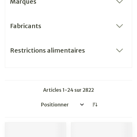
Marques
filter
Fabricants
filter
Restrictions alimentaires
filter
Articles
1
-
24
sur
2822
Trier par: