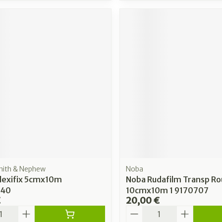
mith & Nephew
Noba
Flexifix 5cmx10m
Noba Rudafilm Transp Ro
40
10cmx10m 1 9170707
€
20,00 €
é
Quantité