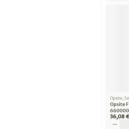
Opsite, S
Opsite 
660000
36,08 
Quantit