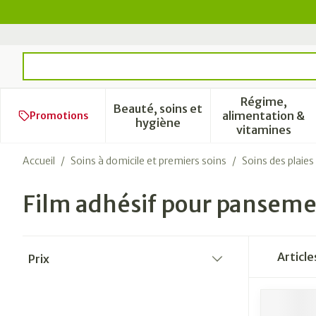
Aller au contenu
Rechercher
Régime,
Beauté, soins et
alimentation &
Promotions
Afficher le sous-menu pour l
Afficher 
hygiène
vitamines
Accueil
/
Soins à domicile et premiers soins
/
Soins des plaies
Film adhésif pour pansem
Passer à la liste des produits
Articl
Prix
filter