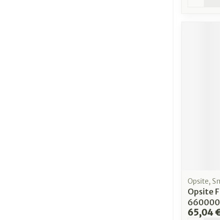
Opsite, S
Opsite 
660000
65,04 