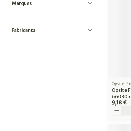
Marques
filter
Fabricants
filter
Opsite, S
Opsite F
660305
9,18 €
Quantit