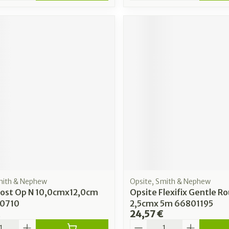
mith & Nephew
Opsite, Smith & Nephew
Post Op N 10,0cmx12,0cm
Opsite Flexifix Gentle Ro
00710
2,5cmx 5m 66801195
24,57 €
é
Quantité