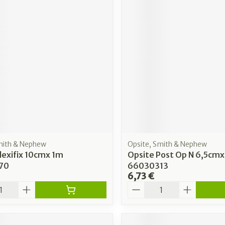
mith & Nephew
Opsite, Smith & Nephew
lexifix 10cmx 1m
Opsite Post Op N 6,5cmx
70
66030313
6,73 €
é
Quantité