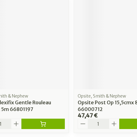
mith & Nephew
Opsite, Smith & Nephew
lexifix Gentle Rouleau
Opsite Post Op 15,5cmx 
 5m 66801197
66000712
47,47 €
é
Quantité