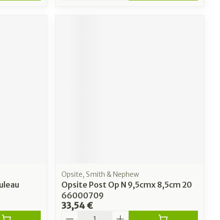
Opsite, Smith & Nephew
uleau
Opsite Post Op N 9,5cmx 8,5cm 20
66000709
33,54 €
Quantité