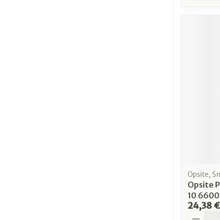
Opsite, S
Opsite 
10 660
24,38 €
Quantit