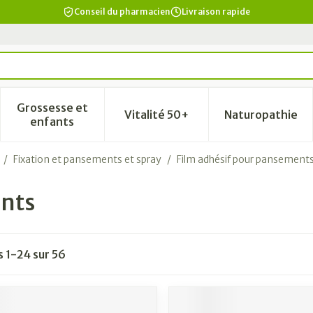
Conseil du pharmacien
Livraison rapide
Grossesse et
Vitalité 50+
Naturopathie
a catégorie Beauté, soins et hygiène
le sous-menu pour la catégorie Régime, alimentation & vi
Afficher le sous-menu pour la catégorie Grosse
Afficher le sous-menu pour la
Afficher 
enfants
/
Fixation et pansements et spray
/
Film adhésif pour pansement
ents
es
1
-
24
sur
56