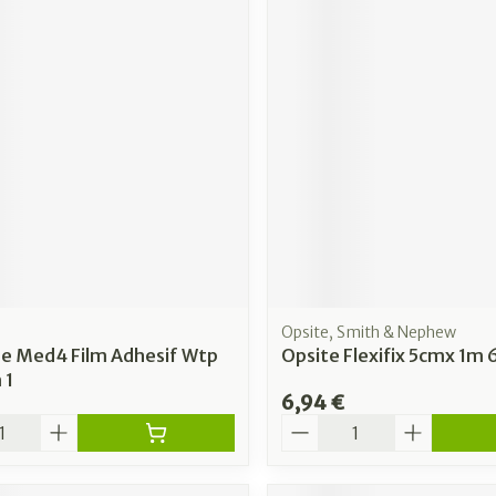
Opsite, Smith & Nephew
re Med4 Film Adhesif Wtp
Opsite Flexifix 5cmx 1m
 1
6,94 €
é
Quantité