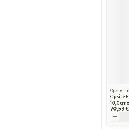
Opsite, S
Opsite F
10,0cmx
70,53 €
Quantit