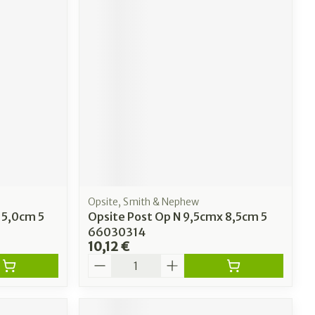
Opsite, Smith & Nephew
 5,0cm 5
Opsite Post Op N 9,5cmx 8,5cm 5
66030314
10,12 €
Quantité