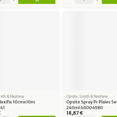
mith & Nephew
Opsite, Smith & Nephew
Flexifix 10cmx10m
Opsite Spray Pr Plaies S
41
240ml 66004980
€
18,87 €