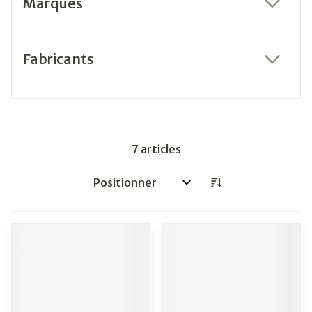
Marques
filter
Fabricants
filter
7
articles
Trier par: