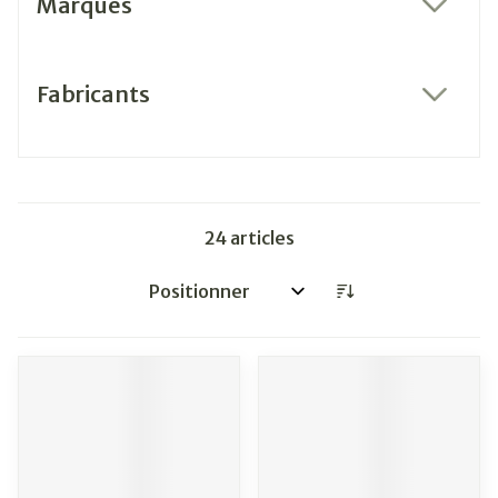
Marques
filter
Fabricants
filter
24
articles
Trier par: