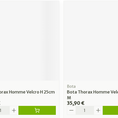
Bota
orax Homme Velcro H 25cm
Bota Thorax Homme Vel
M
€
35,90 €
é
Quantité