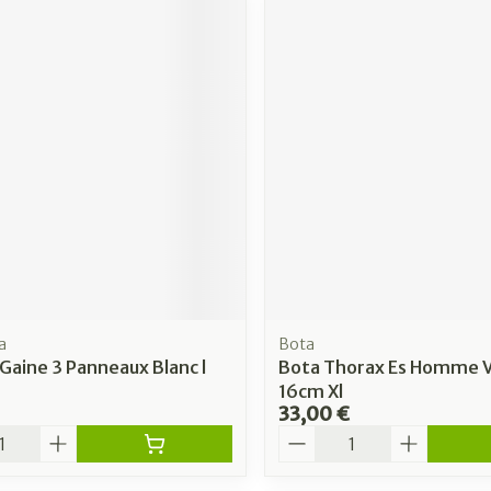
a
Bota
 Gaine 3 Panneaux Blanc l
Bota Thorax Es Homme V
16cm Xl
33,00 €
é
Quantité