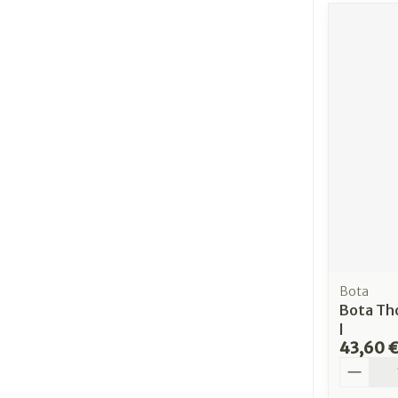
Bota
Bota Th
l
43,60 
Quantit