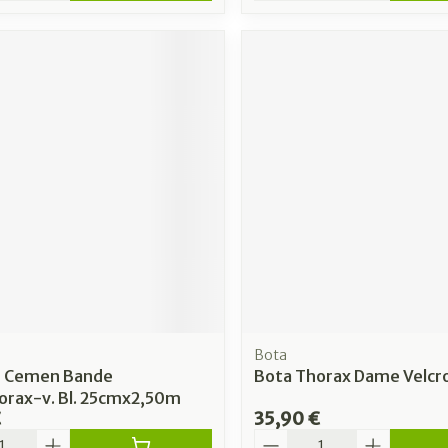
Bota
 Cemen Bande
Bota Thorax Dame Velcro
orax-v. Bl. 25cmx2,50m
€
35,90 €
é
Quantité