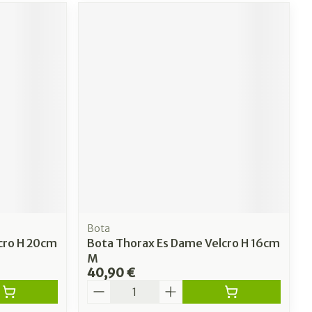
Bota
cro H 20cm
Bota Thorax Es Dame Velcro H 16cm
M
40,90 €
Quantité