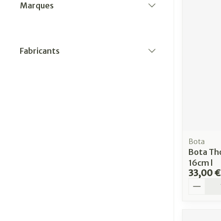
Marques
filter
Fabricants
filter
Bota
Bota Th
16cm l
33,00 €
Quantit