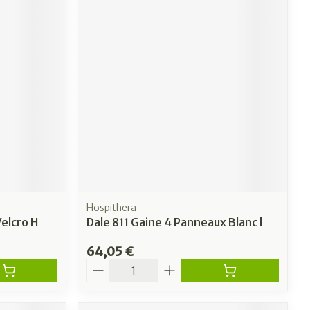
Hospithera
elcro H
Dale 811 Gaine 4 Panneaux Blanc l
64,05 €
Quantité