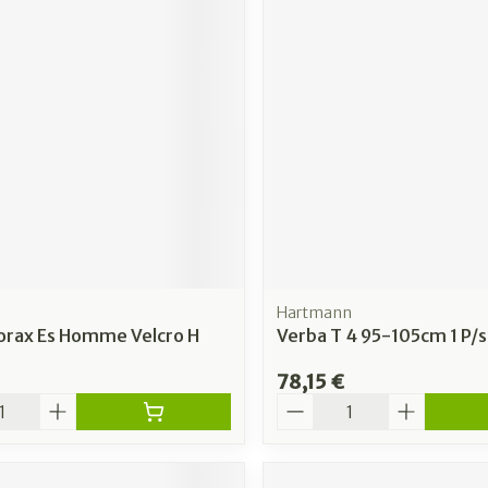
Hartmann
orax Es Homme Velcro H
Verba T 4 95-105cm 1 P/s
78,15 €
é
Quantité