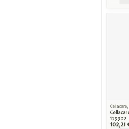
Cellacare
Cellaca
129902
102,21 