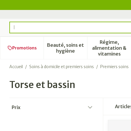
Aller au contenu
Rechercher
Régime,
Beauté, soins et
alimentation &
Promotions
Afficher le sous-menu pour l
Afficher 
hygiène
vitamines
Accueil
/
Soins à domicile et premiers soins
/
Premiers soins
Torse et bassin
Passer à la liste des produits
Articl
Prix
filter