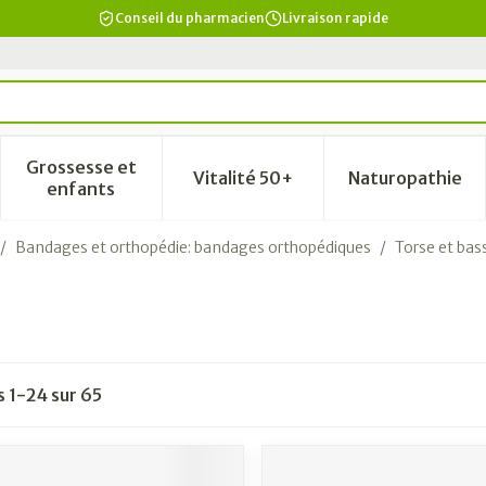
Conseil du pharmacien
Livraison rapide
Grossesse et
Vitalité 50+
Naturopathie
a catégorie Beauté, soins et hygiène
le sous-menu pour la catégorie Régime, alimentation & vi
Afficher le sous-menu pour la catégorie Grosse
Afficher le sous-menu pour la
Afficher 
enfants
/
Bandages et orthopédie: bandages orthopédiques
/
Torse et bas
es
1
-
24
sur
65