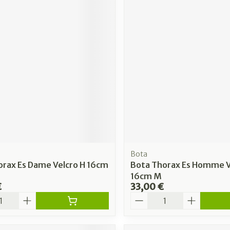
Bota
orax Es Dame Velcro H 16cm
Bota Thorax Es Homme V
16cm M
€
33,00 €
é
Quantité