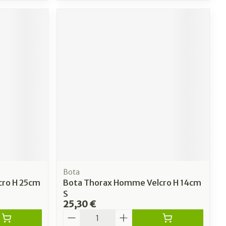
Bota
cro H 25cm
Bota Thorax Homme Velcro H 14cm
S
25,30 €
Quantité