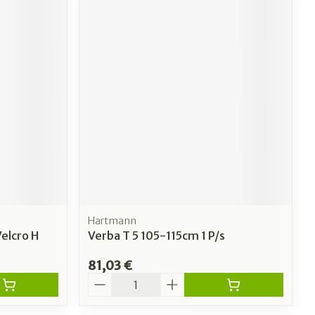
Hartmann
elcro H
Verba T 5 105-115cm 1 P/s
81,03 €
Quantité