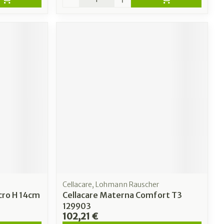
Cellacare, Lohmann Rauscher
cro H 14cm
Cellacare Materna Comfort T3
129903
102,21 €