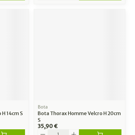
Bota
 H 14cm S
Bota Thorax Homme Velcro H 20cm
S
35,90 €
Quantité