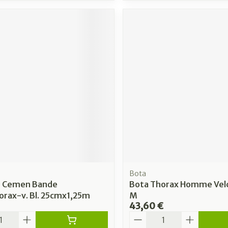
Bota
 Cemen Bande
Bota Thorax Homme Vel
orax-v. Bl. 25cmx1,25m
M
43,60 €
é
Quantité