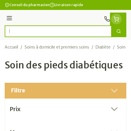
Aller au contenu
Conseil du pharmacien
Livraison rapide
Menu
Cherc
Rechercher
Accueil
/
Soins à domicile et premiers soins
/
Diabète
/
Soin de
Soin des pieds diabétiques
Filtre
Passer à la liste des produits
Prix
filter