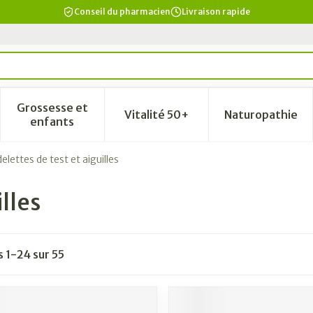
Conseil du pharmacien
Livraison rapide
Grossesse et
Vitalité 50+
Naturopathie
a catégorie Beauté, soins et hygiène
le sous-menu pour la catégorie Régime, alimentation & vi
Afficher le sous-menu pour la catégorie Grosse
Afficher le sous-menu pour la
Afficher 
enfants
lettes de test et aiguilles
lles
es
1
-
24
sur
55