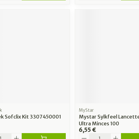
k
MyStar
k Sofclix Kit 3307450001
Mystar Sylkfeel Lancett
Ultra Minces 100
6,55 €
é
Quantité