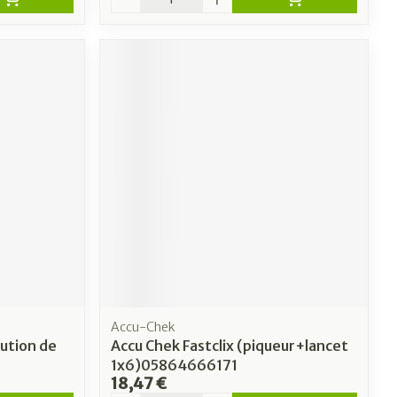
Accu-Chek
ution de
Accu Chek Fastclix (piqueur+lancet
1x6)05864666171
18,47 €