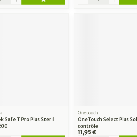
k
Onetouch
k Safe T Pro Plus Steril
OneTouch Select Plus Sol
 200
contrôle
€
11,95 €