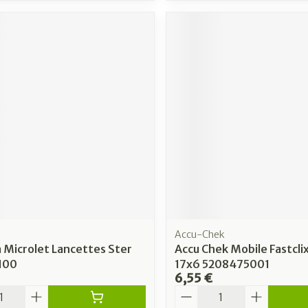
Accu-Chek
 Microlet Lancettes Ster
Accu Chek Mobile Fastcli
 100
17x6 5208475001
6,55 €
é
Quantité