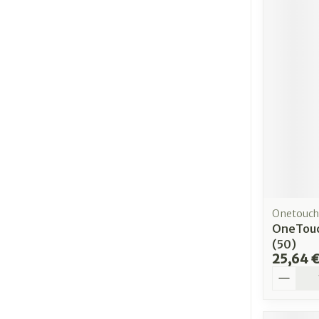
Onetouch
OneTouc
(50)
25,64 
Quantit