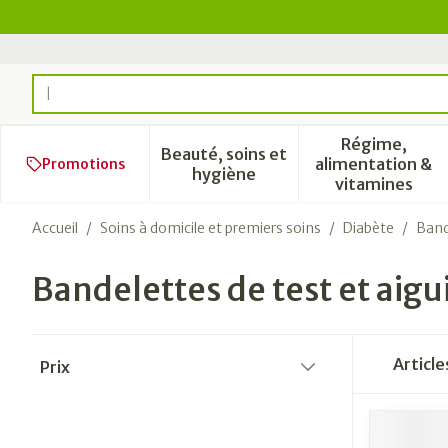
Aller au contenu
Rechercher
Régime,
Beauté, soins et
alimentation &
Promotions
Afficher le sous-menu pour l
Afficher 
hygiène
vitamines
Accueil
/
Soins à domicile et premiers soins
/
Diabète
/
Bande
Bandelettes de test et aigui
Passer à la liste des produits
Articl
Prix
filter