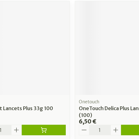
Onetouch
t Lancets Plus 33g 100
OneTouch Delica Plus La
(100)
6,50 €
é
Quantité