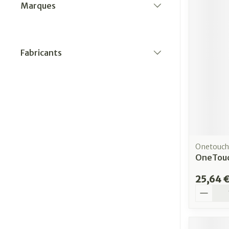
Marques
filter
Fabricants
filter
Onetouch
OneTouc
25,64 
Quantit