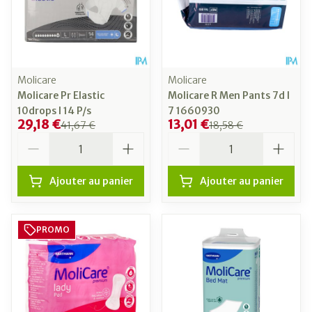
Molicare
Molicare
Molicare Pr Elastic
Molicare R Men Pants 7d l
10drops l 14 P/s
7 1660930
29,18 €
13,01 €
41,67 €
18,58 €
Quantité
Quantité
Ajouter au panier
Ajouter au panier
PROMO