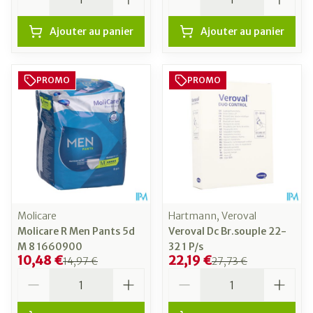
Ajouter au panier
Ajouter au panier
PROMO
PROMO
Molicare
Hartmann, Veroval
Molicare R Men Pants 5d
Veroval Dc Br.souple 22-
M 8 1660900
32 1 P/s
10,48 €
22,19 €
14,97 €
27,73 €
Quantité
Quantité