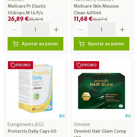
Molicare Pr Elastic
Molicare Skin Mousse
10drops M 14 P/s
Clean 400ml
26,89 €
11,68 €
38,41 €
16,67 €
Quantité
Quantité
Ajouter au panier
Ajouter au panier
PROMO
PROMO
Eurogenerics (EG)
Omnivit
Protectis Daily Caps 60
Omnivit Hair Glam Comp