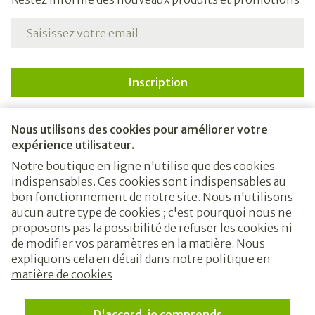
Adresse mail
Inscription
En cliquant sur s'abonner, vous vous abonnez à notre
newsletter et acceptez notre
politique de confidentialité
.
Nous utilisons des cookies pour améliorer votre
expérience utilisateur.
Notre boutique en ligne n'utilise que des cookies
indispensables. Ces cookies sont indispensables au
bon fonctionnement de notre site. Nous n'utilisons
aucun autre type de cookies ; c'est pourquoi nous ne
proposons pas la possibilité de refuser les cookies ni
de modifier vos paramètres en la matière. Nous
expliquons cela en détail dans notre
politique en
Liens légaux
matière de cookies
D'accord, je comprends