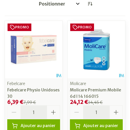
Trier par:
PROMO
PROMO
Febelcare
Molicare
Febelcare Physio Unidoses
Molicare Premium Mobile
30
6d l 14 166015
6,39 €
24,12 €
7,99 €
34,45 €
Quantité
Quantité
Ajouter au panier
Ajouter au panier