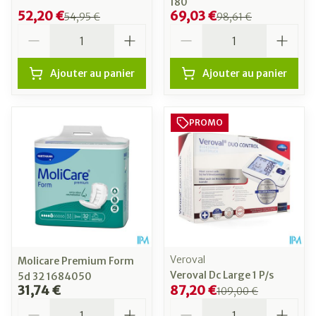
180
52,20 €
69,03 €
54,95 €
98,61 €
Quantité
Quantité
Ajouter au panier
Ajouter au panier
PROMO
Veroval
Molicare Premium Form
Veroval Dc Large 1 P/s
5d 32 1684050
31,74 €
87,20 €
109,00 €
Quantité
Quantité