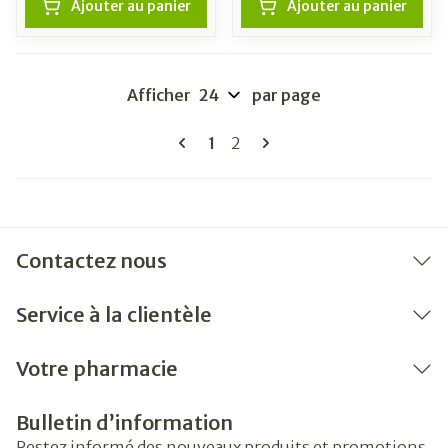
Ajouter au panier
Ajouter au panier
Afficher
par page
Pages
Vous lisez actuellement la pag
Page
1
2
Contactez nous
Service à la clientèle
Votre pharmacie
Bulletin d’information
Restez informé des nouveaux produits et promotions