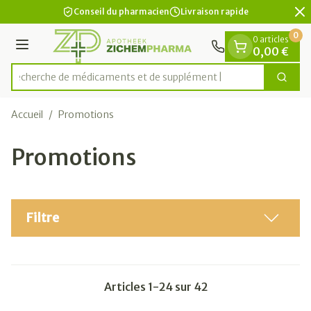
Diapositive 2 de 2
Aller au contenu
Conseil du pharmacien
Livraison rapide
0
0 articles
Menu
0,00 €
Recherche de médicam
Cherc
Rechercher
Accueil
/
Promotions
Promotions
Filtre
Articles
1
-
24
sur
42