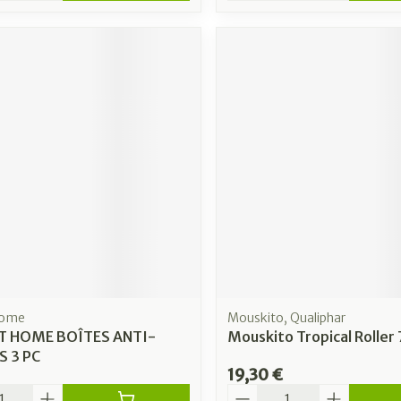
Home
Mouskito, Qualiphar
T HOME BOÎTES ANTI-
Mouskito Tropical Roller
 3 PC
19,30 €
é
Quantité