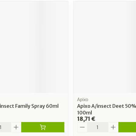
Apixo
insect Family Spray 60ml
Apixo A/insect Deet 50%
100ml
18,71 €
é
Quantité