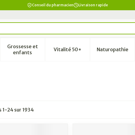
Conseil du pharmacien
Livraison rapide
Grossesse et
Vitalité 50+
Naturopathie
a catégorie Beauté, soins et hygiène
le sous-menu pour la catégorie Régime, alimentation & vi
Afficher le sous-menu pour la catégorie Grosse
Afficher le sous-menu pour la
Afficher 
enfants
es
1
-
24
sur
1934