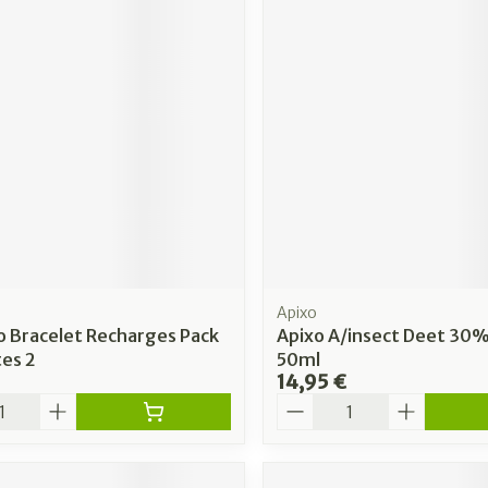
Apixo
o Bracelet Recharges Pack
Apixo A/insect Deet 30%
es 2
50ml
14,95 €
é
Quantité