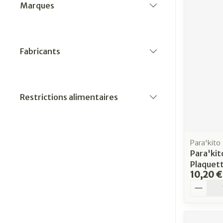
Marques
filter
Fabricants
filter
Restrictions alimentaires
filter
Para'kito
Para'kit
Plaquett
10,20 €
Quantit