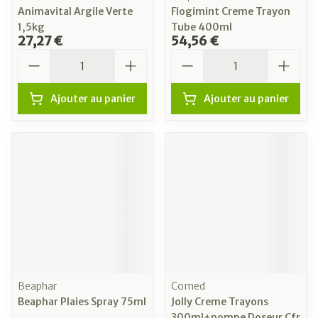
Animavital Argile Verte
Flogimint Creme Trayon
1,5kg
Tube 400ml
27,27 €
54,56 €
Quantité
Quantité
Ajouter au panier
Ajouter au panier
Beaphar
Comed
Beaphar Plaies Spray 75ml
Jolly Creme Trayons
300ml+pompe Doseur Cfr