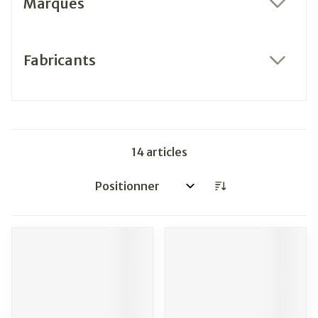
Marques
filter
Fabricants
filter
14
articles
Trier par: