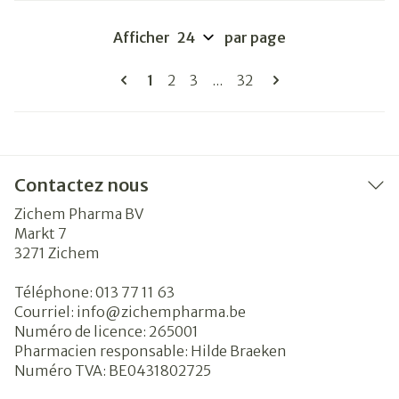
Afficher
par page
Pages
Vous lisez actuellement la page
Page
Page
Page
1
2
3
...
32
Contactez nous
Zichem Pharma BV
Markt 7
3271
Zichem
Téléphone:
013 77 11 63
Courriel:
info@
zichempharma.be
Numéro de licence:
265001
Pharmacien responsable:
Hilde Braeken
Numéro TVA:
BE0431802725