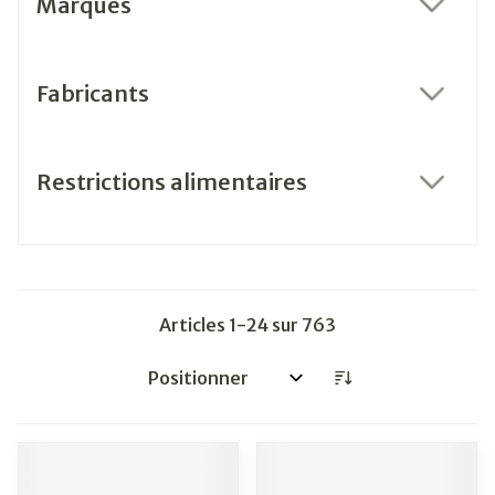
Marques
filter
Fabricants
filter
Restrictions alimentaires
filter
Articles
1
-
24
sur
763
Trier par: