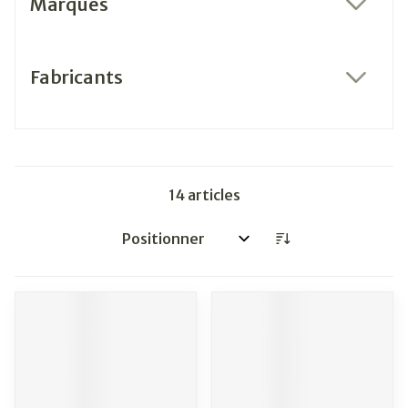
Marques
filter
Fabricants
filter
14
articles
Trier par: