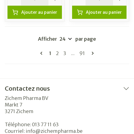
Ajouter au panier
Ajouter au panier
Afficher
par page
Pages
Vous lisez actuellement la page
Page
Page
Page
1
2
3
...
91
Contactez nous
Zichem Pharma BV
Markt 7
3271
Zichem
Téléphone:
013 77 11 63
Courriel:
info@
zichempharma.be