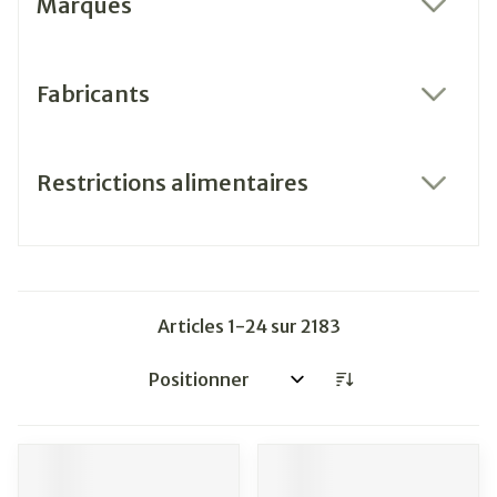
Marques
filter
Fabricants
filter
Restrictions alimentaires
filter
Articles
1
-
24
sur
2183
Trier par: