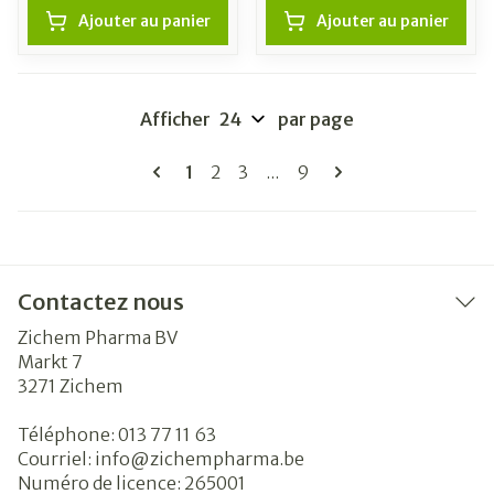
Ajouter au panier
Ajouter au panier
Afficher
par page
Pages
Vous lisez actuellement la page
Page
Page
Page
1
2
3
...
9
Contactez nous
Zichem Pharma BV
Markt 7
3271
Zichem
Téléphone:
013 77 11 63
Courriel:
info@
zichempharma.be
Numéro de licence:
265001