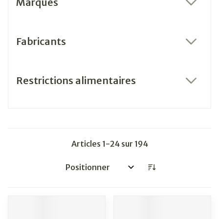
Marques
filter
Fabricants
filter
Restrictions alimentaires
filter
Articles
1
-
24
sur
194
Trier par: