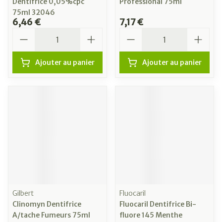
Dentifrice 0,05%cpc
Professional 75ml
75ml 32046
6,46 €
7,17 €
Quantité
Quantité
Ajouter au panier
Ajouter au panier
Gilbert
Fluocaril
Clinomyn Dentifrice
Fluocaril Dentifrice Bi-
A/tache Fumeurs 75ml
fluore 145 Menthe