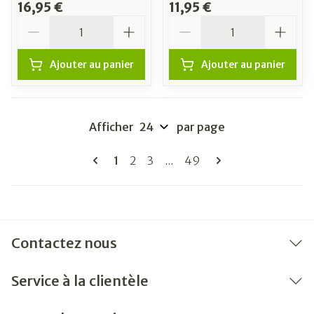
16,95 €
11,95 €
Quantité
Quantité
Ajouter au panier
Ajouter au panier
Afficher
par page
Pages
Vous lisez actuellement la page
Page
Page
Page
1
2
3
...
49
Contactez nous
Service à la clientèle