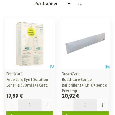
Trier par:
Febelcare
RuschCare
Febelcare Eye 1 Solution
Ruschcare Sonde
Lentille 350ml 1+1 Grat.
Bal.brillant+ Ch16+sonde
Prerempl.
17,89 €
20,92 €
Quantité
Quantité