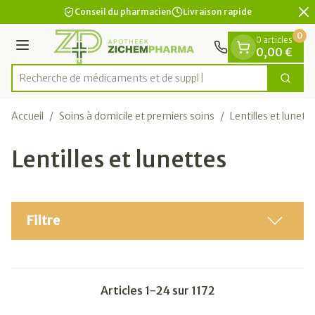
Diapositive 2 de 2
Aller au contenu
Conseil du pharmacien
Livraison rapide
0
0 articles
Menu
0,00 €
Recherche de médic
Cherc
Rechercher
Accueil
/
Soins à domicile et premiers soins
/
Lentilles et lunett
Lentilles et lunettes
Filtre
Articles
1
-
24
sur
1172